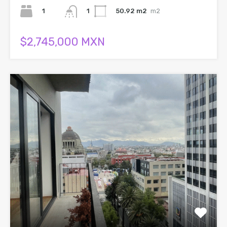
1
50.92 m2
m2
1
$2,745,000 MXN