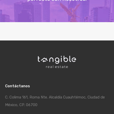
Contáctanos
C. Colima 161, Roma Nte. Alcaldía Cuauhtémoc, Ciudad de
México, CP. 06700