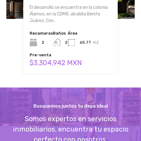
El desarrollo se encuentra en la colonia
Álamos, en la CDMX, alcaldía Benito
Juárez. Con…
Recamaras
Baños
Área
2
2
65.77
m2
Pre-venta
$3,304,942 MXN
Busquemos juntos tu depa ideal
Somos expertos en servicios
inmobiliarios, encuentra tu espacio
perfecto con nosotros.