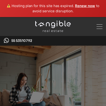
Hosting plan for this site has expired.
Renew now
to
avoid service disruption.
55 53510792‬