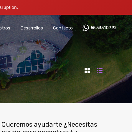
sruption.
otros
Desarrollos
Contacto
55 53510792‬
Queremos ayudarte ¿Necesitas