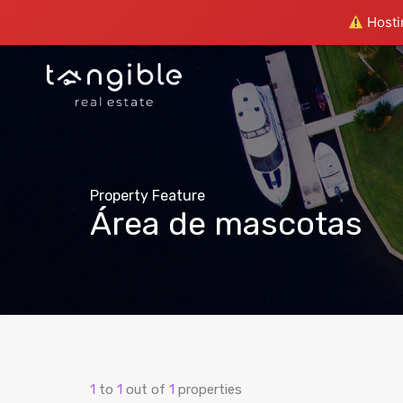
Hostin
Property Feature
Área de mascotas
1
to
1
out of
1
properties