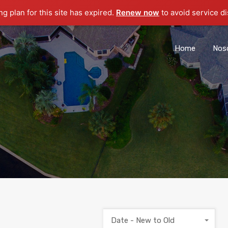
g plan for this site has expired.
Renew now
to avoid service di
Home
Nos
Date - New to Old