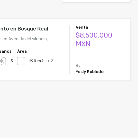
Venta
nto en Bosque Real
$8,500,000
en Avenida del silencio,…
MXN
Baños
Área
m2
190 m2
3
By
Yesly Robledo