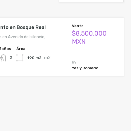
Venta
nto en Bosque Real
$8,500,000
en Avenida del silencio,…
MXN
Baños
Área
m2
190 m2
3
By
Yesly Robledo