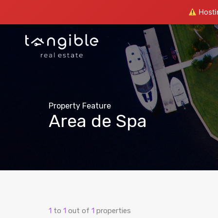
Hostin
Property Feature
Area de Spa
1
to
1
out of
1
properties