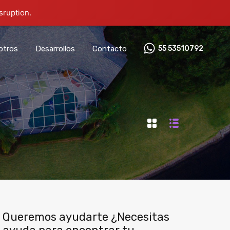
sruption.
otros
Desarrollos
Contacto
55 53510792‬
Queremos ayudarte ¿Necesitas