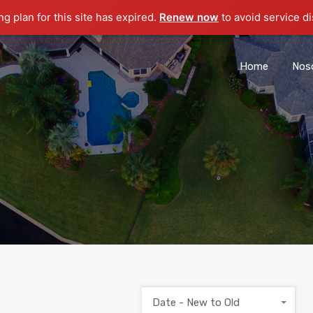
g plan for this site has expired.
Renew now
to avoid service di
Home
Nos
Date - New to Old