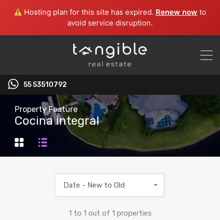
Hosting plan for this site has expired.
Renew now
to
avoid service disruption.
55 53510792‬
Property Feature
Cocina integral
Date - New to Old
1
to
1
out of
1
properties