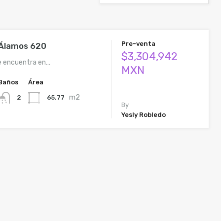
Pre-venta
 Álamos 620
$3,304,942
se encuentra en…
MXN
Baños
Área
m2
65.77
2
By
Yesly Robledo