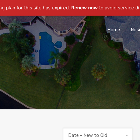
g plan for this site has expired.
Renew now
to avoid service di
Home
Nos
Date - New to Old