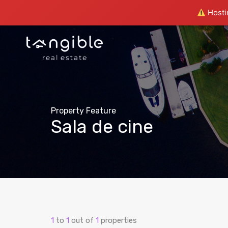
Hostin
Property Feature
Sala de cine
1
to
1
out of
1
properties