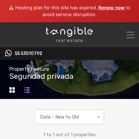
Hosting plan for this site has expired.
Renew now
to
avoid service disruption.
55 53510792‬
Property Feature
Seguridad privada
Date - New to Old
1
to
1
out of
1
properties