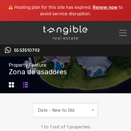
Hosting plan for this site has expired.
Renew now
to
avoid service disruption.
55 53510792‬
Property Feature
Zona de asadores
Date - New to Old
1
to
1
out of
1
properties