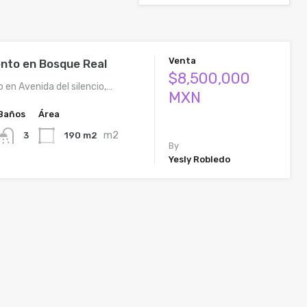
Venta
nto en Bosque Real
$8,500,000
en Avenida del silencio,…
MXN
Baños
Área
m2
190 m2
3
By
Yesly Robledo