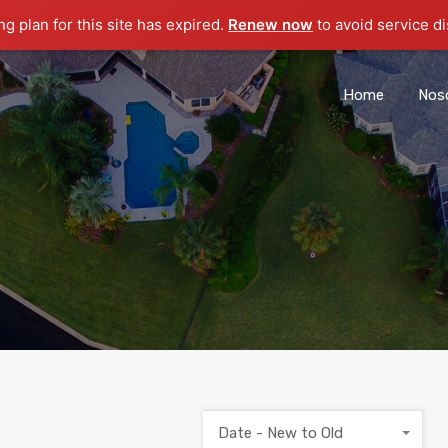
g plan for this site has expired.
Renew now
to avoid service di
Home
Nos
Date - New to Old