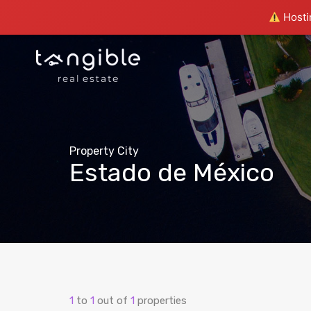
Hostin
Property City
Estado de México
1
to
1
out of
1
properties