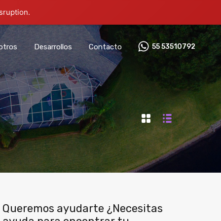
sruption.
otros
Desarrollos
Contacto
55 53510792‬
Queremos ayudarte ¿Necesitas