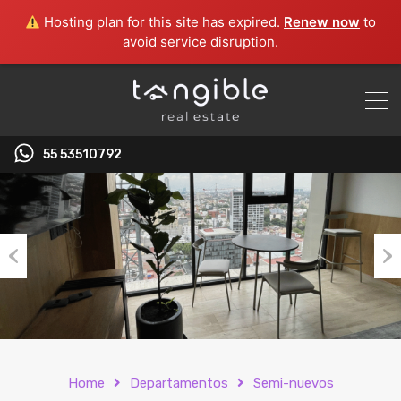
Hosting plan for this site has expired.
Renew now
to
avoid service disruption.
55 53510792‬
Previous
Nex
Home
Departamentos
Semi-nuevos