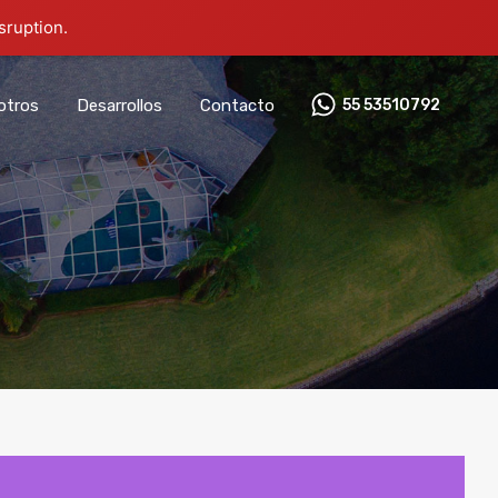
sruption.
otros
Desarrollos
Contacto
55 53510792‬