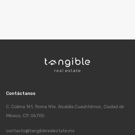
Contáctanos
C. Colima 161, Roma Nte. Alcaldía Cuauhtémoc, Ciudad de
México, CP. 06700
contacto@tangiblerealestate.mx